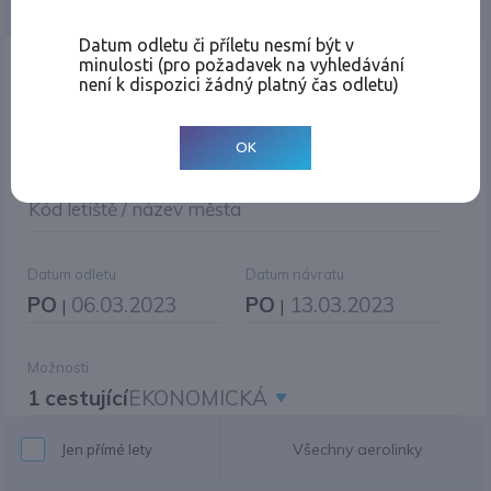
Jednosměrná
Zpáteční
Více měst
Změnit měnu
Datum odletu či příletu nesmí být v
minulosti (pro požadavek na vyhledávání
Místo odletu
není k dispozici žádný platný čas odletu)
OK
Cíl cesty
|
Jiné zpáteční letiště?
Kód letiště / název města
Datum odletu
Datum návratu
PO
06.03.2023
PO
13.03.2023
|
|
Možnosti
1 cestující
EKONOMICKÁ
Všechny aerolinky
Jen přímé lety