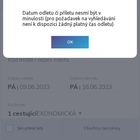
Jednosměrná
Zpáteční
Více měst
Změnit měnu
Datum odletu či příletu nesmí být v
minulosti (pro požadavek na vyhledávání
Místo odletu
není k dispozici žádný platný čas odletu)
OK
Cíl cesty
|
Jiné zpáteční letiště?
Kód letiště / název města
Datum odletu
Datum návratu
PÁ
09.06.2023
PÁ
16.06.2023
|
|
Možnosti
1 cestující
EKONOMICKÁ
Všechny aerolinky
Jen přímé lety