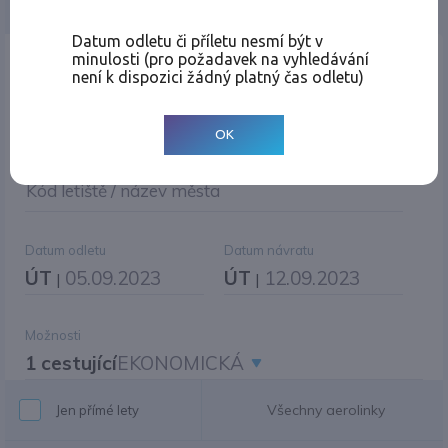
Jednosměrná
Zpáteční
Více měst
Změnit měnu
Datum odletu či příletu nesmí být v
minulosti (pro požadavek na vyhledávání
Místo odletu
není k dispozici žádný platný čas odletu)
OK
Cíl cesty
|
Jiné zpáteční letiště?
Kód letiště / název města
Datum odletu
Datum návratu
ÚT
05.09.2023
ÚT
12.09.2023
|
|
Možnosti
1 cestující
EKONOMICKÁ
Všechny aerolinky
Jen přímé lety