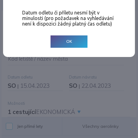
Jednosměrná
Zpáteční
Více měst
Změnit měnu
Datum odletu či příletu nesmí být v
minulosti (pro požadavek na vyhledávání
Místo odletu
není k dispozici žádný platný čas odletu)
OK
Cíl cesty
|
Jiné zpáteční letiště?
Kód letiště / název města
Datum odletu
Datum návratu
SO
15.04.2023
SO
22.04.2023
|
|
Možnosti
1 cestující
EKONOMICKÁ
Všechny aerolinky
Jen přímé lety