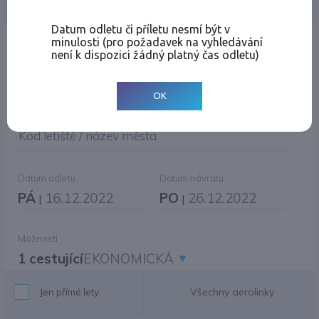
Jednosměrná
Zpáteční
Více měst
Změnit měnu
Datum odletu či příletu nesmí být v
minulosti (pro požadavek na vyhledávání
Místo odletu
není k dispozici žádný platný čas odletu)
OK
Cíl cesty
|
Jiné zpáteční letiště?
Kód letiště / název města
Datum odletu
Datum návratu
PÁ
16.12.2022
PO
26.12.2022
|
|
Možnosti
1 cestující
EKONOMICKÁ
Všechny aerolinky
Jen přímé lety