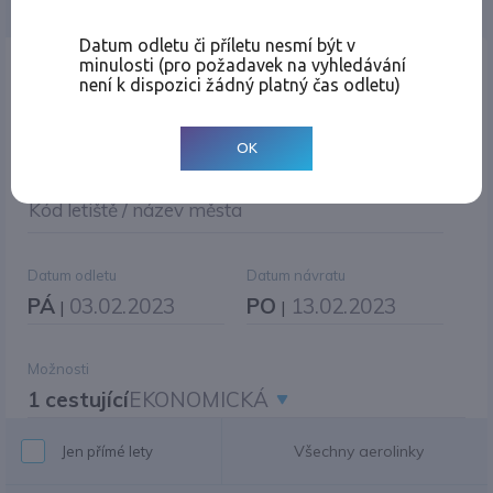
Jednosměrná
Zpáteční
Více měst
Změnit měnu
Datum odletu či příletu nesmí být v
minulosti (pro požadavek na vyhledávání
Místo odletu
není k dispozici žádný platný čas odletu)
OK
Cíl cesty
|
Jiné zpáteční letiště?
Kód letiště / název města
Datum odletu
Datum návratu
PÁ
03.02.2023
PO
13.02.2023
|
|
Možnosti
1 cestující
EKONOMICKÁ
Všechny aerolinky
Jen přímé lety