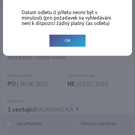
Jednosměrná
Zpáteční
Více měst
Změnit měnu
Datum odletu či příletu nesmí být v
minulosti (pro požadavek na vyhledávání
Místo odletu
není k dispozici žádný platný čas odletu)
OK
Cíl cesty
|
Jiné zpáteční letiště?
Kód letiště / název města
Datum odletu
Datum návratu
PO
26.06.2023
NE
02.07.2023
|
|
Možnosti
1 cestující
EKONOMICKÁ
Všechny aerolinky
Jen přímé lety