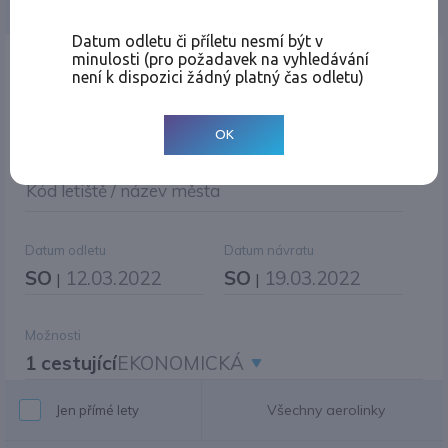
Jednosměrná
Zpáteční
Více měst
Změnit měnu
Datum odletu či příletu nesmí být v
minulosti (pro požadavek na vyhledávání
Místo odletu
není k dispozici žádný platný čas odletu)
OK
Cíl cesty
|
Jiné zpáteční letiště?
Kód letiště / název města
Datum odletu
Datum návratu
SO
12.03.2022
SO
19.03.2022
|
|
Možnosti
1 cestující
EKONOMICKÁ
Všechny aerolinky
Jen přímé lety