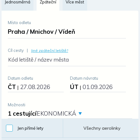
Jednosměrná
Zpáteční
Více měst
Změnit měnu
Místo odletu
Praha / Mnichov / Vídeň
Cíl cesty
|
Jiné zpáteční letiště?
Kód letiště / název města
Datum odletu
Datum návratu
ČT
27.08.2026
ÚT
01.09.2026
|
|
Možnosti
1 cestující
EKONOMICKÁ
Všechny aerolinky
Jen přímé lety