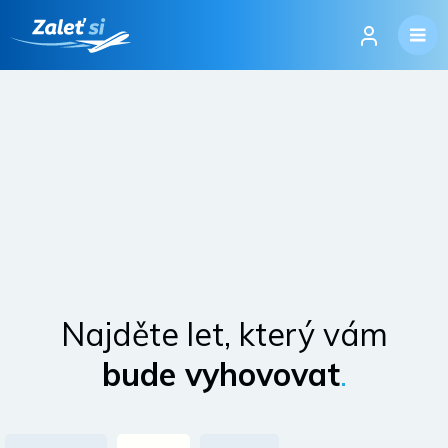
Najděte let, který vám
bude vyhovovat
.
Přihlásit se
Změnit jazyk