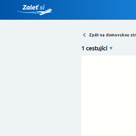
Zpět na domovskou st
Najděte let
1 cestující