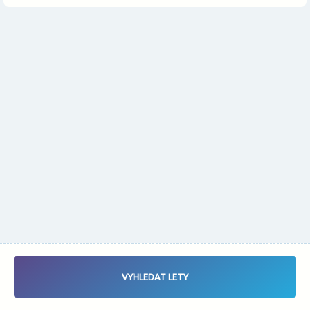
Změnit měnu
Vybrat data letu - Zaletsi.cz - Vyhledávač letenek
VYHLEDAT LETY