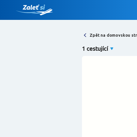
Zpět na domovskou st
Najděte let
1 cestující