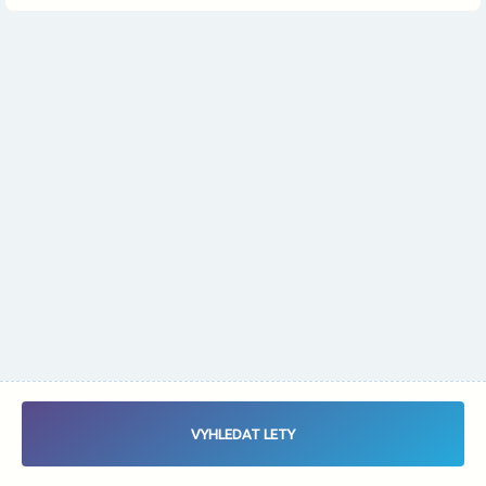
Změnit měnu
Vybrat data letu - Zaletsi.cz - Vyhledávač letenek
VYHLEDAT LETY