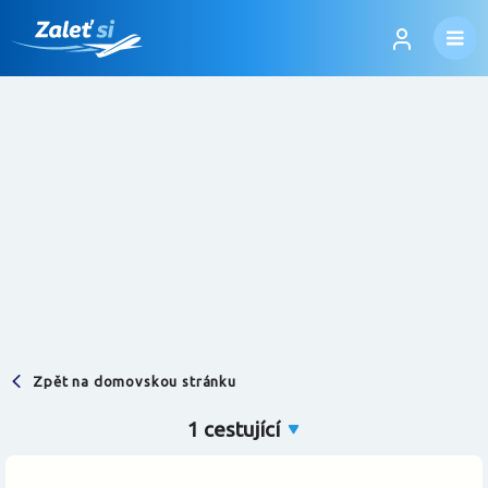
Zpět na domovskou stránku
Přihlásit se
Najděte let, který vám
bude
1 cestující
Změnit jazyk