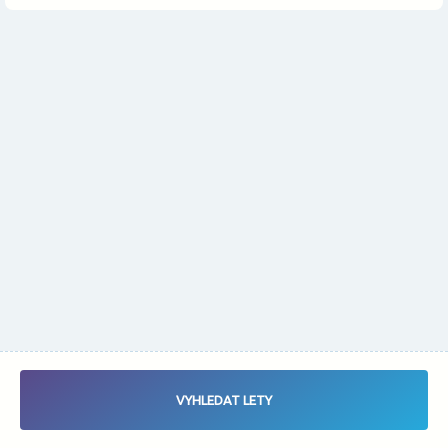
Změnit měnu
Vybrat data letu - Zaletsi.cz - Vyhledávač letenek
VYHLEDAT LETY