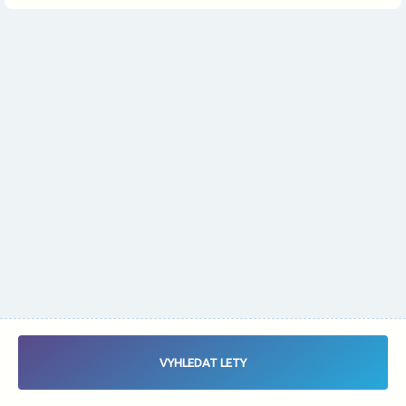
Změnit měnu
Vybrat data letu - Zaletsi.cz - Vyhledávač letenek
VYHLEDAT LETY