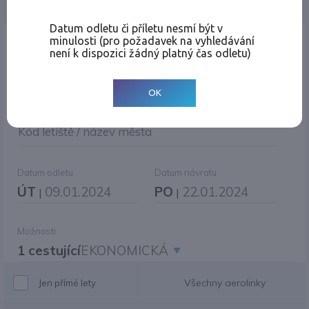
Jednosměrná
Zpáteční
Více měst
Změnit měnu
Datum odletu či příletu nesmí být v
minulosti (pro požadavek na vyhledávání
Místo odletu
není k dispozici žádný platný čas odletu)
OK
Cíl cesty
|
Jiné zpáteční letiště?
Kód letiště / název města
Datum odletu
Datum návratu
ÚT
09.01.2024
PO
22.01.2024
|
|
Možnosti
1 cestující
EKONOMICKÁ
Všechny aerolinky
Jen přímé lety