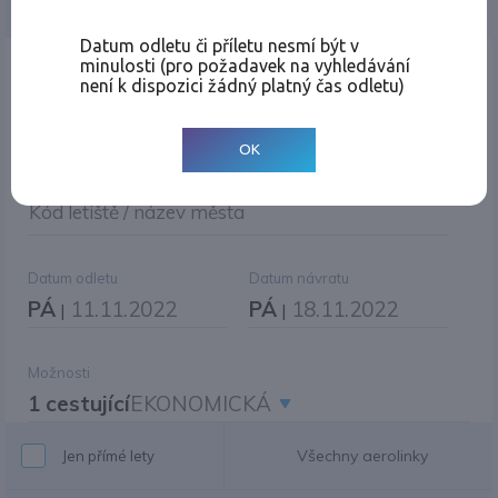
Jednosměrná
Zpáteční
Více měst
Změnit měnu
Datum odletu či příletu nesmí být v
minulosti (pro požadavek na vyhledávání
Místo odletu
není k dispozici žádný platný čas odletu)
OK
Cíl cesty
|
Jiné zpáteční letiště?
Kód letiště / název města
Datum odletu
Datum návratu
PÁ
11.11.2022
PÁ
18.11.2022
|
|
Možnosti
1 cestující
EKONOMICKÁ
Všechny aerolinky
Jen přímé lety