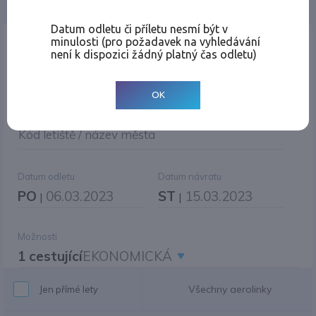
Jednosměrná
Zpáteční
Více měst
Změnit měnu
Datum odletu či příletu nesmí být v
minulosti (pro požadavek na vyhledávání
Místo odletu
není k dispozici žádný platný čas odletu)
OK
Cíl cesty
|
Jiné zpáteční letiště?
Kód letiště / název města
Datum odletu
Datum návratu
PO
06.03.2023
ST
15.03.2023
|
|
Možnosti
1 cestující
EKONOMICKÁ
Všechny aerolinky
Jen přímé lety