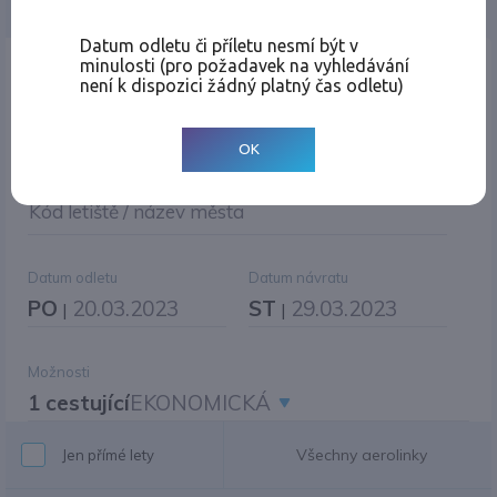
Jednosměrná
Zpáteční
Více měst
Změnit měnu
Datum odletu či příletu nesmí být v
minulosti (pro požadavek na vyhledávání
Místo odletu
není k dispozici žádný platný čas odletu)
OK
Cíl cesty
|
Jiné zpáteční letiště?
Kód letiště / název města
Datum odletu
Datum návratu
PO
20.03.2023
ST
29.03.2023
|
|
Možnosti
1 cestující
EKONOMICKÁ
Všechny aerolinky
Jen přímé lety