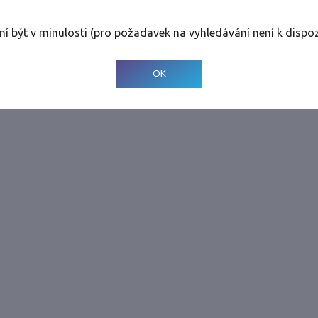
rolinky
Tolerance
:
0 dnů
mí být v minulosti (pro požadavek na vyhledávání není k dispoz
© 2001-
2026
Developed by CEE Travel Systems
OK