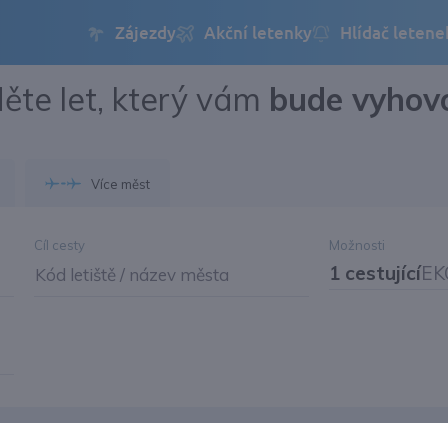
ěte let, který vám
bude vyhov
Přihlásit se
Změnit jazyk
Více měst
Změnit měnu
Cíl cesty
Možnosti
1 cestující
EK
Kód letiště / název města