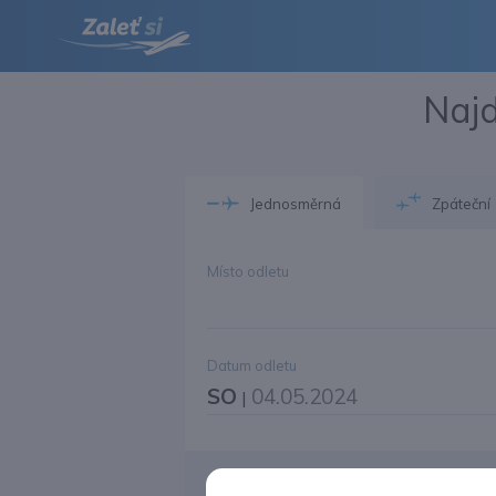
Najd
Jednosměrná
Zpáteční
Místo odletu
Datum odletu
SO
04.05.2024
|