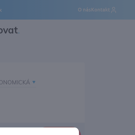
ovat
.
ONOMICKÁ