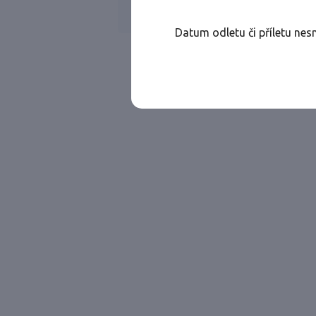
Všechny ae
Jen přímé lety
Datum odletu či příletu nes