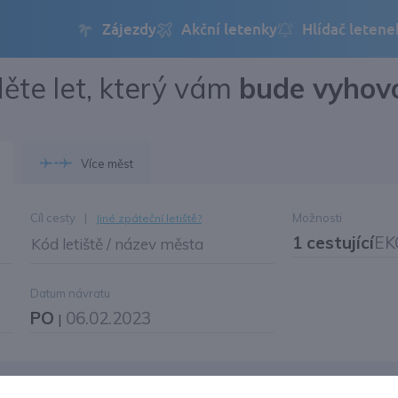
ěte let, který vám
bude vyhov
Přihlásit se
Změnit jazyk
Více měst
Změnit měnu
Cíl cesty
|
Možnosti
Jiné zpáteční letiště?
1 cestující
EK
Kód letiště / název města
Datum návratu
PO
06.02.2023
|