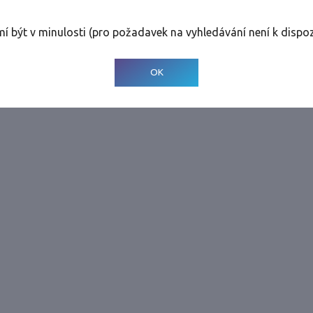
rolinky
Tolerance
:
0 dnů
mí být v minulosti (pro požadavek na vyhledávání není k dispoz
© 2001-
2026
Developed by CEE Travel Systems
OK