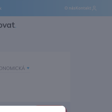
ovat
.
ONOMICKÁ