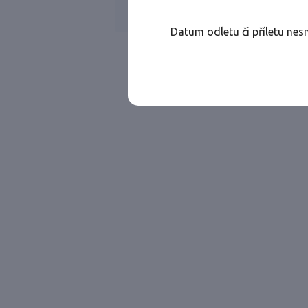
Všechny ae
Jen přímé lety
Datum odletu či příletu nes
Najděte let, který vám bude vyhovovat.