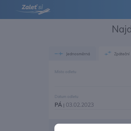
Najd
Jednosměrná
Zpáteční
Místo odletu
Datum odletu
PÁ
03.02.2023
|