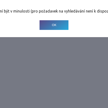
rolinky
Tolerance
:
0 dnů
mí být v minulosti (pro požadavek na vyhledávání není k dispoz
© 2001-
2026
Developed by CEE Travel Systems
OK