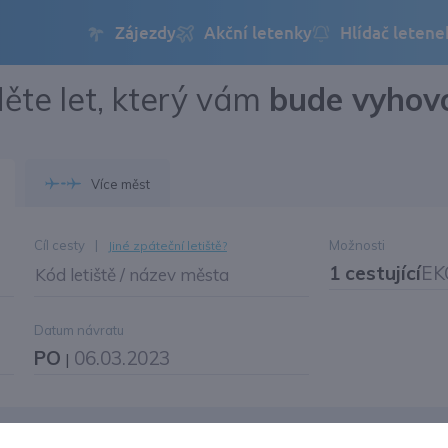
ěte let, který vám
bude vyhov
Přihlásit se
Změnit jazyk
Více měst
Změnit měnu
Cíl cesty
|
Možnosti
Jiné zpáteční letiště?
1 cestující
EK
Kód letiště / název města
Datum návratu
PO
06.03.2023
|