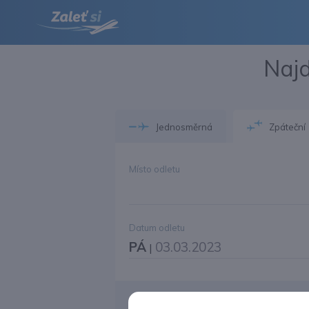
Najd
Jednosměrná
Zpáteční
Místo odletu
Datum odletu
PÁ
03.03.2023
|