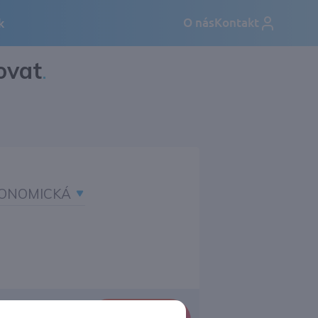
ovat
.
ONOMICKÁ