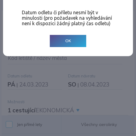
Jednosměrná
Zpáteční
Více měst
Změnit měnu
Datum odletu či příletu nesmí být v
minulosti (pro požadavek na vyhledávání
Místo odletu
není k dispozici žádný platný čas odletu)
OK
Cíl cesty
|
Jiné zpáteční letiště?
Kód letiště / název města
Datum odletu
Datum návratu
PÁ
24.03.2023
SO
08.04.2023
|
|
Možnosti
1 cestující
EKONOMICKÁ
Všechny aerolinky
Jen přímé lety