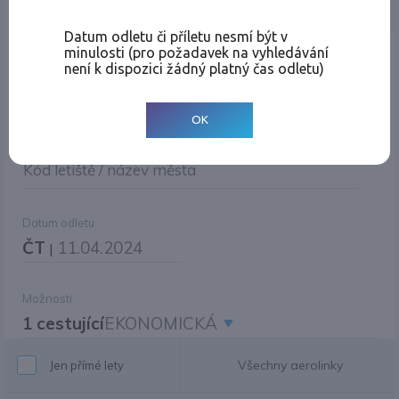
Jednosměrná
Zpáteční
Více měst
Změnit měnu
Datum odletu či příletu nesmí být v
minulosti (pro požadavek na vyhledávání
Místo odletu
není k dispozici žádný platný čas odletu)
OK
Cíl cesty
Kód letiště / název města
Datum odletu
ČT
11.04.2024
|
Možnosti
1 cestující
EKONOMICKÁ
Všechny aerolinky
Jen přímé lety