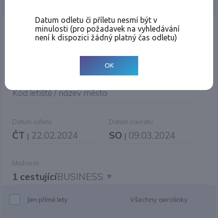
Jednosměrná
Zpáteční
Více měst
Změnit měnu
Datum odletu či příletu nesmí být v
minulosti (pro požadavek na vyhledávání
Místo odletu
není k dispozici žádný platný čas odletu)
OK
Cíl cesty
|
Jiné zpáteční letiště?
Kód letiště / název města
Datum odletu
Datum návratu
ČT
22.02.2024
SO
09.03.2024
|
|
Možnosti
1 cestující
BUSINESS
Všechny aerolinky
Jen přímé lety