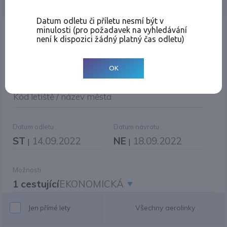
Jednosměrná
Zpáteční
Více měst
Změnit měnu
Datum odletu či příletu nesmí být v
minulosti (pro požadavek na vyhledávání
Místo odletu
není k dispozici žádný platný čas odletu)
OK
Cíl cesty
|
Jiné zpáteční letiště?
Kód letiště / název města
Datum odletu
Datum návratu
ST
14.09.2022
NE
18.09.2022
|
|
Možnosti
1 cestující
EKONOMICKÁ
Všechny aerolinky
Jen přímé lety