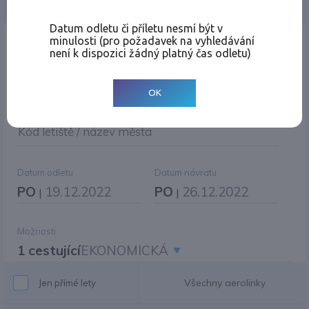
Jednosměrná
Zpáteční
Více měst
Změnit měnu
Datum odletu či příletu nesmí být v
minulosti (pro požadavek na vyhledávání
Místo odletu
není k dispozici žádný platný čas odletu)
OK
Cíl cesty
|
Jiné zpáteční letiště?
Kód letiště / název města
Datum odletu
Datum návratu
PO
19.12.2022
PO
26.12.2022
|
|
Možnosti
1 cestující
EKONOMICKÁ
Všechny aerolinky
Jen přímé lety