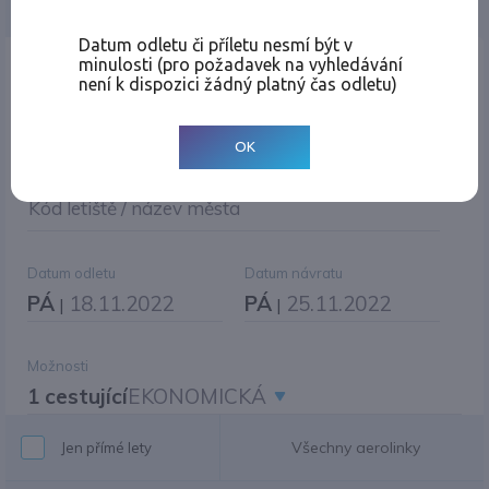
Jednosměrná
Zpáteční
Více měst
Změnit měnu
Datum odletu či příletu nesmí být v
minulosti (pro požadavek na vyhledávání
Místo odletu
není k dispozici žádný platný čas odletu)
OK
Cíl cesty
|
Jiné zpáteční letiště?
Kód letiště / název města
Datum odletu
Datum návratu
PÁ
18.11.2022
PÁ
25.11.2022
|
|
Možnosti
1 cestující
EKONOMICKÁ
Všechny aerolinky
Jen přímé lety