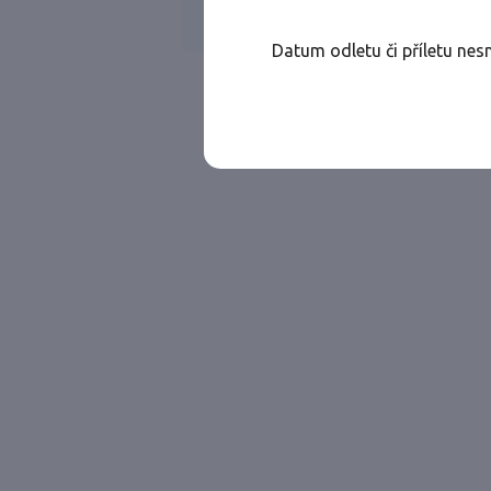
Všechny ae
Jen přímé lety
Datum odletu či příletu nes
Najděte let, který vám bude vyhovovat.