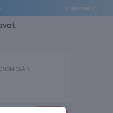
ovat
.
ONOMICKÁ