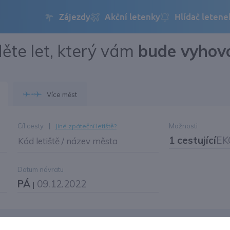
ěte let, který vám
bude vyhov
Přihlásit se
Změnit jazyk
Více měst
Změnit měnu
Cíl cesty
|
Možnosti
Jiné zpáteční letiště?
1 cestující
EK
Kód letiště / název města
Datum návratu
PÁ
09.12.2022
|