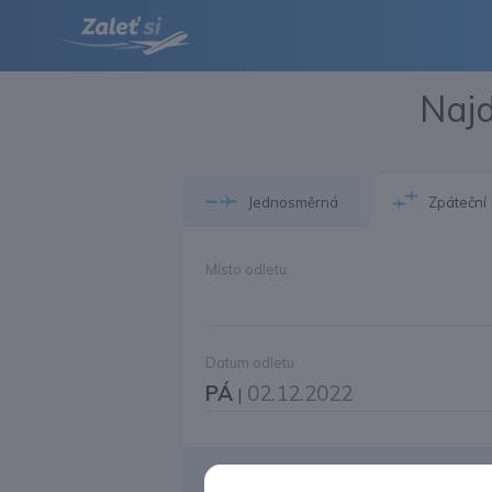
Najd
Jednosměrná
Zpáteční
Místo odletu
Datum odletu
PÁ
02.12.2022
|