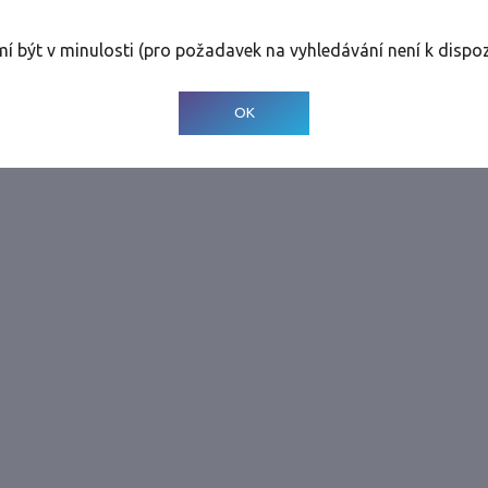
rolinky
Tolerance
:
0 dnů
mí být v minulosti (pro požadavek na vyhledávání není k dispoz
© 2001-
2026
Developed by CEE Travel Systems
OK