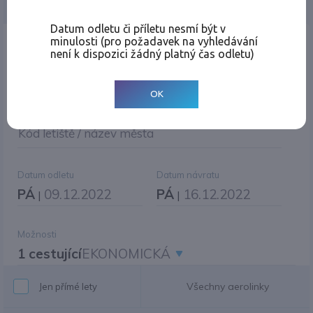
Jednosměrná
Zpáteční
Více měst
Změnit měnu
Datum odletu či příletu nesmí být v
minulosti (pro požadavek na vyhledávání
Místo odletu
není k dispozici žádný platný čas odletu)
OK
Cíl cesty
|
Jiné zpáteční letiště?
Kód letiště / název města
Datum odletu
Datum návratu
PÁ
09.12.2022
PÁ
16.12.2022
|
|
Možnosti
1 cestující
EKONOMICKÁ
Všechny aerolinky
Jen přímé lety