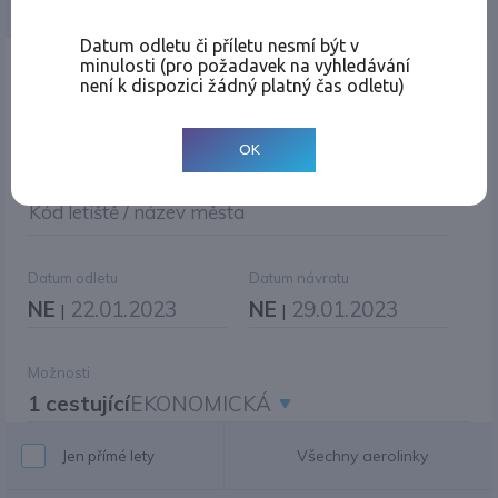
Jednosměrná
Zpáteční
Více měst
Změnit měnu
Datum odletu či příletu nesmí být v
minulosti (pro požadavek na vyhledávání
Místo odletu
není k dispozici žádný platný čas odletu)
OK
Cíl cesty
|
Jiné zpáteční letiště?
Kód letiště / název města
Datum odletu
Datum návratu
NE
22.01.2023
NE
29.01.2023
|
|
Možnosti
1 cestující
EKONOMICKÁ
Všechny aerolinky
Jen přímé lety