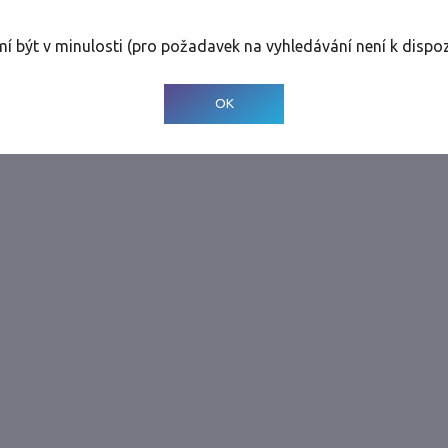
rolinky
Tolerance
:
0 dnů
mí být v minulosti (pro požadavek na vyhledávání není k dispoz
© 2001-
2026
Developed by CEE Travel Systems
OK