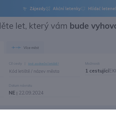
ěte let, který vám
bude vyhov
Přihlásit se
Změnit jazyk
Více měst
Změnit měnu
Cíl cesty
|
Možnosti
Jiné zpáteční letiště?
1 cestující
EK
Kód letiště / název města
Datum návratu
NE
22.09.2024
|