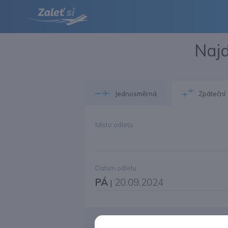
Najd
Jednosměrná
Zpáteční
Místo odletu
Datum odletu
PÁ
20.09.2024
|