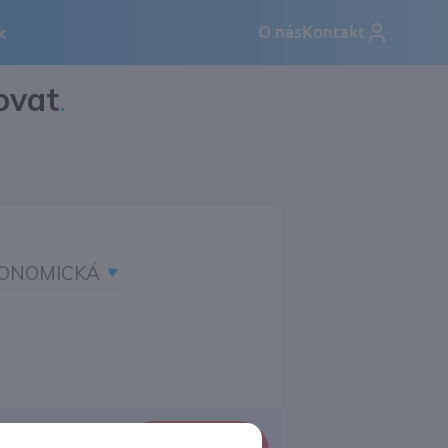
ovat
.
ONOMICKÁ