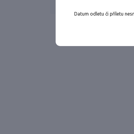
Všechny ae
Jen přímé lety
Datum odletu či příletu nes