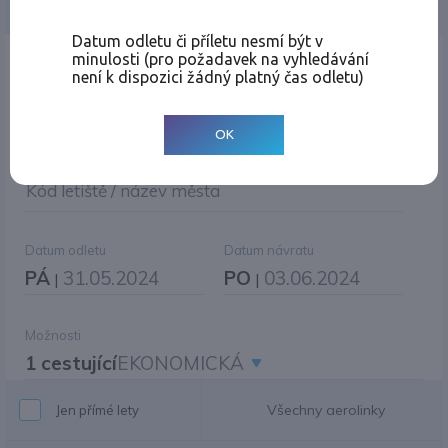
Jednosměrná
Zpáteční
Více měst
Změnit měnu
Datum odletu či příletu nesmí být v
minulosti (pro požadavek na vyhledávání
Místo odletu
není k dispozici žádný platný čas odletu)
OK
Cíl cesty
|
Jiné zpáteční letiště?
Kód letiště / název města
Datum odletu
Datum návratu
PÁ
31.05.2024
PO
03.06.2024
|
|
Možnosti
1 cestující
EKONOMICKÁ
Všechny aerolinky
Jen přímé lety