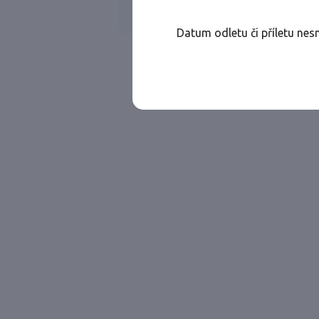
Všechny ae
Jen přímé lety
Datum odletu či příletu nes
Najděte let, který vám bude vyhovovat.