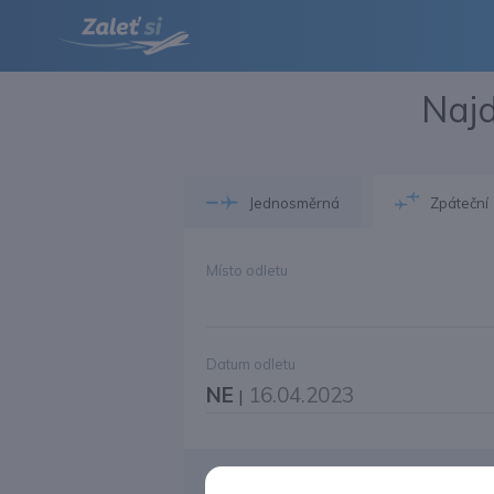
Najd
Jednosměrná
Zpáteční
Místo odletu
Datum odletu
NE
16.04.2023
|