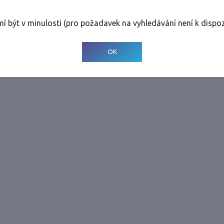
rolinky
Tolerance
:
0 dnů
mí být v minulosti (pro požadavek na vyhledávání není k dispoz
© 2001-
2026
Developed by CEE Travel Systems
OK