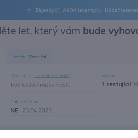
ěte let, který vám
bude vyhov
Přihlásit se
Změnit jazyk
Více měst
Změnit měnu
Cíl cesty
|
Možnosti
Jiné zpáteční letiště?
1 cestující
EK
Kód letiště / název města
Datum návratu
NE
23.04.2023
|