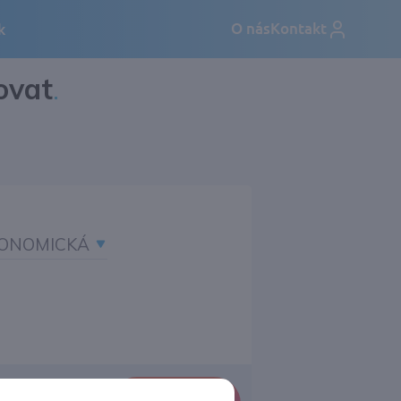
ovat
.
ONOMICKÁ