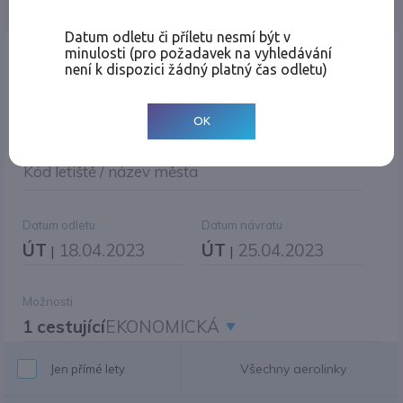
Jednosměrná
Zpáteční
Více měst
Změnit měnu
Datum odletu či příletu nesmí být v
minulosti (pro požadavek na vyhledávání
Místo odletu
není k dispozici žádný platný čas odletu)
OK
Cíl cesty
|
Jiné zpáteční letiště?
Kód letiště / název města
Datum odletu
Datum návratu
ÚT
18.04.2023
ÚT
25.04.2023
|
|
Možnosti
1 cestující
EKONOMICKÁ
Všechny aerolinky
Jen přímé lety