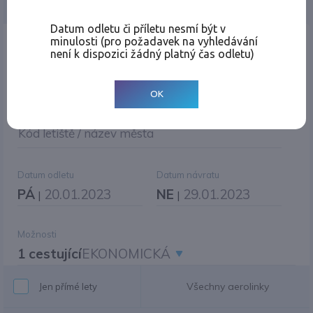
Jednosměrná
Zpáteční
Více měst
Změnit měnu
Datum odletu či příletu nesmí být v
minulosti (pro požadavek na vyhledávání
Místo odletu
není k dispozici žádný platný čas odletu)
OK
Cíl cesty
|
Jiné zpáteční letiště?
Kód letiště / název města
Datum odletu
Datum návratu
PÁ
20.01.2023
NE
29.01.2023
|
|
Možnosti
1 cestující
EKONOMICKÁ
Všechny aerolinky
Jen přímé lety