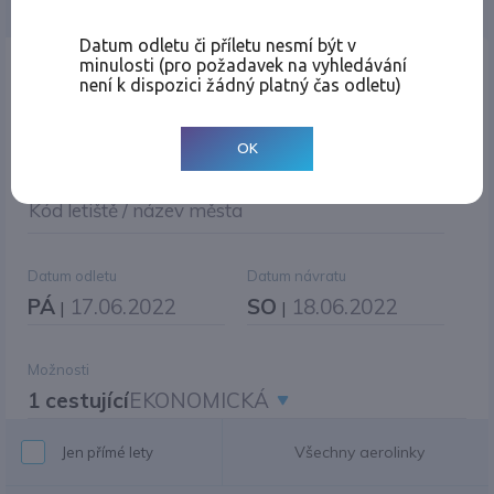
Jednosměrná
Zpáteční
Více měst
Změnit měnu
Datum odletu či příletu nesmí být v
minulosti (pro požadavek na vyhledávání
Místo odletu
není k dispozici žádný platný čas odletu)
OK
Cíl cesty
|
Jiné zpáteční letiště?
Kód letiště / název města
Datum odletu
Datum návratu
PÁ
17.06.2022
SO
18.06.2022
|
|
Možnosti
1 cestující
EKONOMICKÁ
Všechny aerolinky
Jen přímé lety