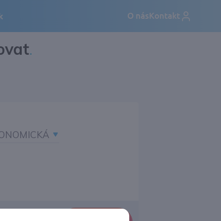
ovat
.
ONOMICKÁ