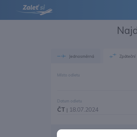
Najd
Jednosměrná
Zpáteční
Místo odletu
Datum odletu
ČT
18.07.2024
|