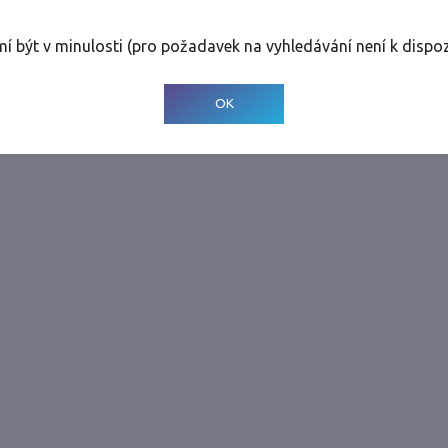
rolinky
Tolerance
:
0 dnů
mí být v minulosti (pro požadavek na vyhledávání není k dispoz
© 2001-
2026
Developed by CEE Travel Systems
OK