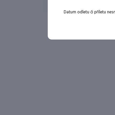
Všechny ae
Jen přímé lety
Datum odletu či příletu nes