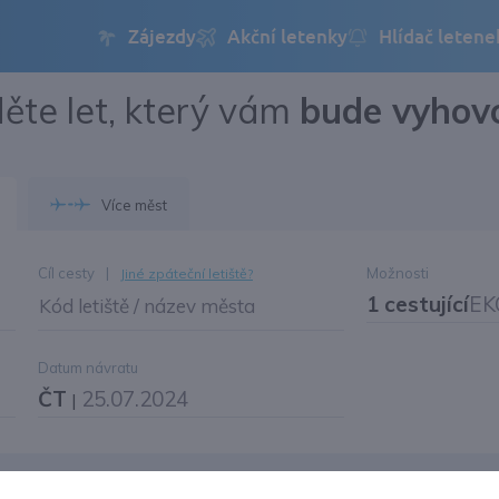
ěte let, který vám
bude vyhov
Přihlásit se
Změnit jazyk
Více měst
Změnit měnu
Cíl cesty
|
Možnosti
Jiné zpáteční letiště?
1 cestující
EK
Kód letiště / název města
Datum návratu
ČT
25.07.2024
|