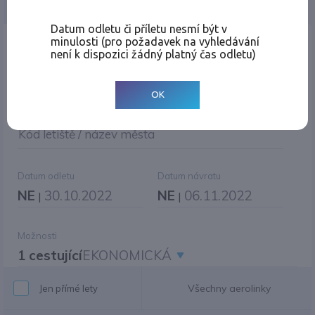
Jednosměrná
Zpáteční
Více měst
Změnit měnu
Datum odletu či příletu nesmí být v
minulosti (pro požadavek na vyhledávání
Místo odletu
není k dispozici žádný platný čas odletu)
OK
Cíl cesty
|
Jiné zpáteční letiště?
Kód letiště / název města
Datum odletu
Datum návratu
NE
30.10.2022
NE
06.11.2022
|
|
Možnosti
1 cestující
EKONOMICKÁ
Všechny aerolinky
Jen přímé lety