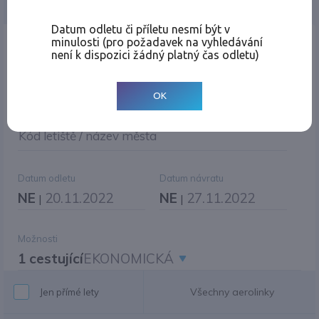
Jednosměrná
Zpáteční
Více měst
Změnit měnu
Datum odletu či příletu nesmí být v
minulosti (pro požadavek na vyhledávání
Místo odletu
není k dispozici žádný platný čas odletu)
OK
Cíl cesty
|
Jiné zpáteční letiště?
Kód letiště / název města
Datum odletu
Datum návratu
NE
20.11.2022
NE
27.11.2022
|
|
Možnosti
1 cestující
EKONOMICKÁ
Všechny aerolinky
Jen přímé lety