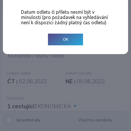
Jednosměrná
Zpáteční
Více měst
Změnit měnu
Datum odletu či příletu nesmí být v
minulosti (pro požadavek na vyhledávání
Místo odletu
není k dispozici žádný platný čas odletu)
OK
Cíl cesty
|
Jiné zpáteční letiště?
Kód letiště / název města
Datum odletu
Datum návratu
ČT
02.06.2022
NE
05.06.2022
|
|
Možnosti
1 cestující
EKONOMICKÁ
Všechny aerolinky
Jen přímé lety