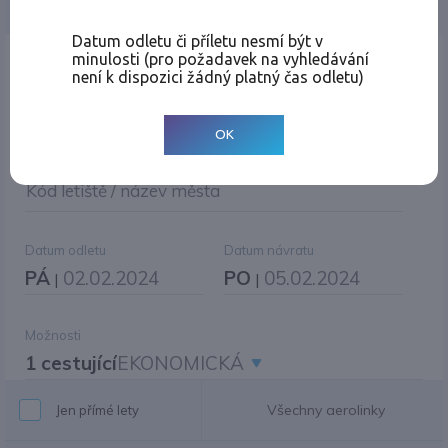
Jednosměrná
Zpáteční
Více měst
Změnit měnu
Datum odletu či příletu nesmí být v
minulosti (pro požadavek na vyhledávání
Místo odletu
není k dispozici žádný platný čas odletu)
OK
Cíl cesty
|
Jiné zpáteční letiště?
Kód letiště / název města
Datum odletu
Datum návratu
PÁ
02.02.2024
PO
05.02.2024
|
|
Možnosti
1 cestující
EKONOMICKÁ
Všechny aerolinky
Jen přímé lety