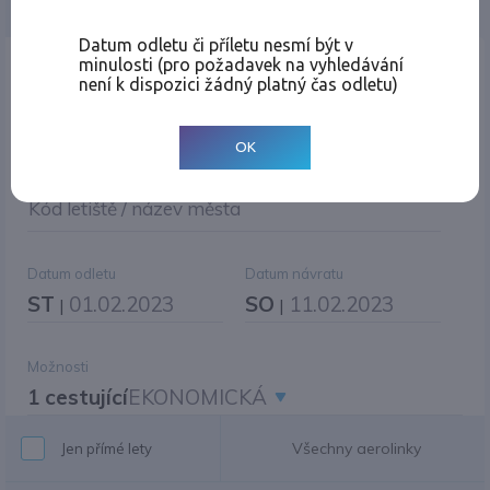
Jednosměrná
Zpáteční
Více měst
Změnit měnu
Datum odletu či příletu nesmí být v
minulosti (pro požadavek na vyhledávání
Místo odletu
není k dispozici žádný platný čas odletu)
OK
Cíl cesty
|
Jiné zpáteční letiště?
Kód letiště / název města
Datum odletu
Datum návratu
ST
01.02.2023
SO
11.02.2023
|
|
Možnosti
1 cestující
EKONOMICKÁ
Všechny aerolinky
Jen přímé lety