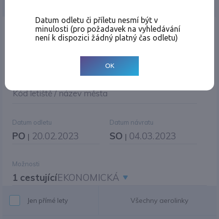
Jednosměrná
Zpáteční
Více měst
Změnit měnu
Datum odletu či příletu nesmí být v
minulosti (pro požadavek na vyhledávání
Místo odletu
není k dispozici žádný platný čas odletu)
OK
Cíl cesty
|
Jiné zpáteční letiště?
Kód letiště / název města
Datum odletu
Datum návratu
PO
20.02.2023
SO
04.03.2023
|
|
Možnosti
1 cestující
EKONOMICKÁ
Všechny aerolinky
Jen přímé lety