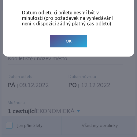
Jednosměrná
Zpáteční
Více měst
Změnit měnu
Datum odletu či příletu nesmí být v
minulosti (pro požadavek na vyhledávání
Místo odletu
není k dispozici žádný platný čas odletu)
OK
Cíl cesty
|
Jiné zpáteční letiště?
Kód letiště / název města
Datum odletu
Datum návratu
PÁ
09.12.2022
PO
12.12.2022
|
|
Možnosti
1 cestující
EKONOMICKÁ
Všechny aerolinky
Jen přímé lety