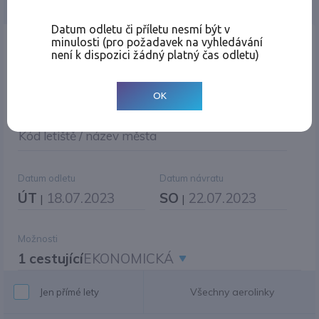
Jednosměrná
Zpáteční
Více měst
Změnit měnu
Datum odletu či příletu nesmí být v
minulosti (pro požadavek na vyhledávání
Místo odletu
není k dispozici žádný platný čas odletu)
OK
Cíl cesty
|
Jiné zpáteční letiště?
Kód letiště / název města
Datum odletu
Datum návratu
ÚT
18.07.2023
SO
22.07.2023
|
|
Možnosti
1 cestující
EKONOMICKÁ
Všechny aerolinky
Jen přímé lety