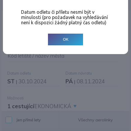
Jednosměrná
Zpáteční
Více měst
Změnit měnu
Datum odletu či příletu nesmí být v
minulosti (pro požadavek na vyhledávání
Místo odletu
není k dispozici žádný platný čas odletu)
OK
Cíl cesty
|
Jiné zpáteční letiště?
Kód letiště / název města
Datum odletu
Datum návratu
ST
30.10.2024
PÁ
08.11.2024
|
|
Možnosti
1 cestující
EKONOMICKÁ
Všechny aerolinky
Jen přímé lety