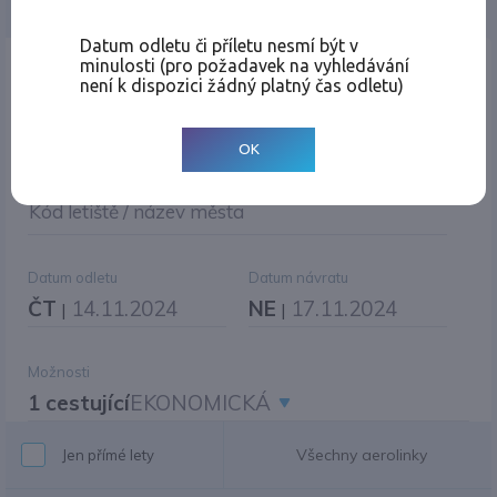
Jednosměrná
Zpáteční
Více měst
Změnit měnu
Datum odletu či příletu nesmí být v
minulosti (pro požadavek na vyhledávání
Místo odletu
není k dispozici žádný platný čas odletu)
OK
Cíl cesty
|
Jiné zpáteční letiště?
Kód letiště / název města
Datum odletu
Datum návratu
ČT
14.11.2024
NE
17.11.2024
|
|
Možnosti
1 cestující
EKONOMICKÁ
Všechny aerolinky
Jen přímé lety