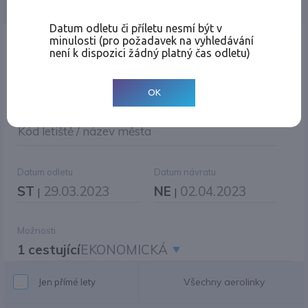
Jednosměrná
Zpáteční
Více měst
Změnit měnu
Datum odletu či příletu nesmí být v
minulosti (pro požadavek na vyhledávání
Místo odletu
není k dispozici žádný platný čas odletu)
OK
Cíl cesty
|
Jiné zpáteční letiště?
Kód letiště / název města
Datum odletu
Datum návratu
ST
29.03.2023
NE
02.04.2023
|
|
Možnosti
1 cestující
EKONOMICKÁ
Všechny aerolinky
Jen přímé lety