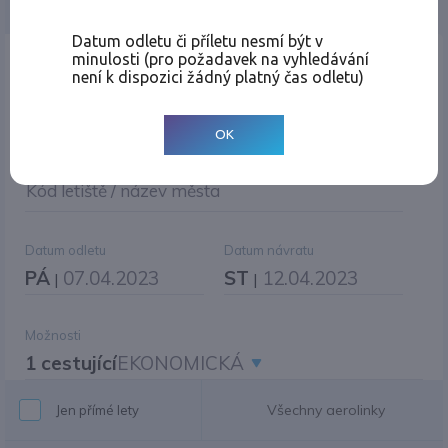
Jednosměrná
Zpáteční
Více měst
Změnit měnu
Datum odletu či příletu nesmí být v
minulosti (pro požadavek na vyhledávání
Místo odletu
není k dispozici žádný platný čas odletu)
OK
Cíl cesty
|
Jiné zpáteční letiště?
Kód letiště / název města
Datum odletu
Datum návratu
PÁ
07.04.2023
ST
12.04.2023
|
|
Možnosti
1 cestující
EKONOMICKÁ
Všechny aerolinky
Jen přímé lety